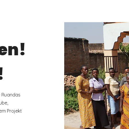
Aktuelles
Über uns
Projekte
en!
!
e Ruandas
ube,
dem Projekt