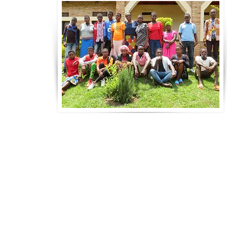
Spendenkonto
Kwizera e.V.
Konto-Nr.: 7030592600
IBAN: DE45430609677030592600