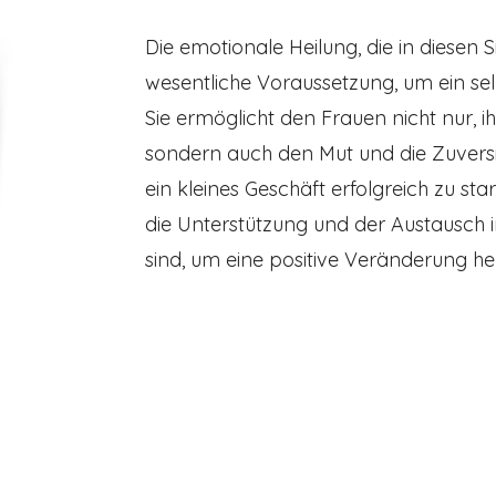
Die emotionale Heilung, die in diesen S
wesentliche Voraussetzung, um ein se
Sie ermöglicht den Frauen nicht nur, 
sondern auch den Mut und die Zuversic
ein kleines Geschäft erfolgreich zu sta
die Unterstützung und der Austausch 
sind, um eine positive Veränderung he
Kwizera auf
betterplace.org
betterplace.org ist eine der größten Spendenplattformen
Deutschlands. Dort treffen Menschen, die helfen wollen, auf