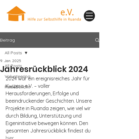
Beitrag
All Posts
9. Jan. 2025
All Posts
Jahresrückblick 2024
Volunteering
2024 war ein ereignisreiches Jahr für 
Kwizera e.V. – voller 
Reisebericht
Herausforderungen, Erfolge und 
beeindruckender Geschichten. Unsere 
Projekte in Ruanda zeigen, wie viel wir 
durch Bildung, Unterstützung und 
Eigeninitiative bewegen können. Den 
gesamten Jahresrückblick findest du 
hier
.